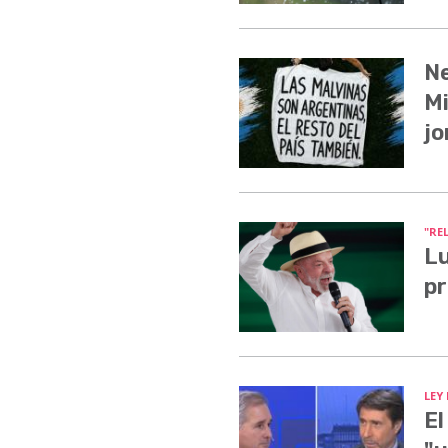
Ne
Mi
jo
"RE
Lu
pr
LEY
El