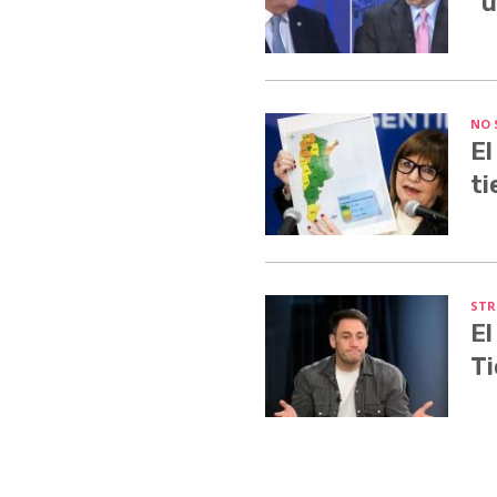
"u
NO 
El
ti
STR
El
Ti