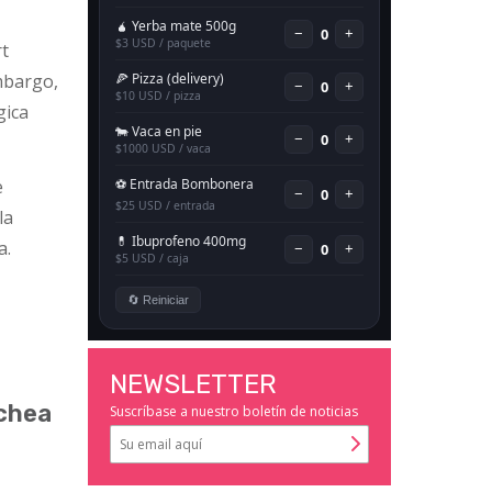
rt
embargo,
gica
e
la
a.
NEWSLETTER
ochea
Suscríbase a nuestro boletín de noticias