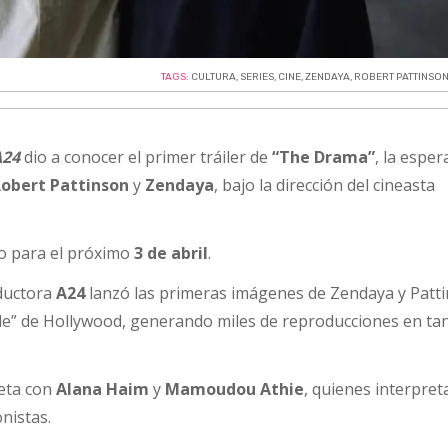
TAGS:
CULTURA
,
SERIES
,
CINE
,
ZENDAYA
,
ROBERT PATTINSO
24
dio a conocer el primer tráiler de
“The Drama”
, la espe
Robert Pattinson
y
Zendaya
, bajo la dirección del cineasta
eno para el próximo
3 de abril
.
oductora
A24
lanzó las primeras imágenes de Zendaya y Patt
e” de Hollywood, generando miles de reproducciones en tan
leta con
Alana Haim
y
Mamoudou Athie
, quienes interpret
nistas.