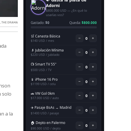
N
,
THE DRAMA
rada
inson
 solo
an a la