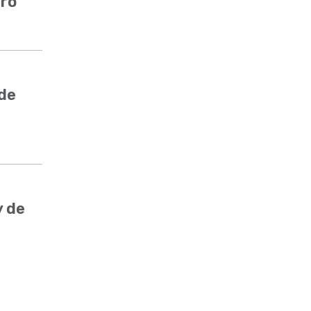
ero
 de
y de