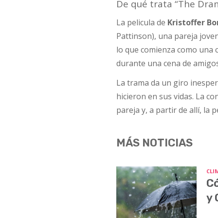
De qué trata “The Dra
La pelicula de
Kristoffer Bo
Pattinson), una pareja jove
lo que comienza como una c
durante una cena de amigos
La trama da un giro inespe
hicieron en sus vidas. La c
pareja y, a partir de allí, l
MÁS NOTICIAS
CLI
Có
y