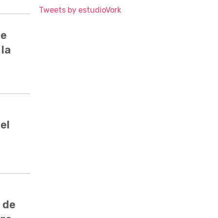
Tweets by estudioVork
de
 la
el
 de