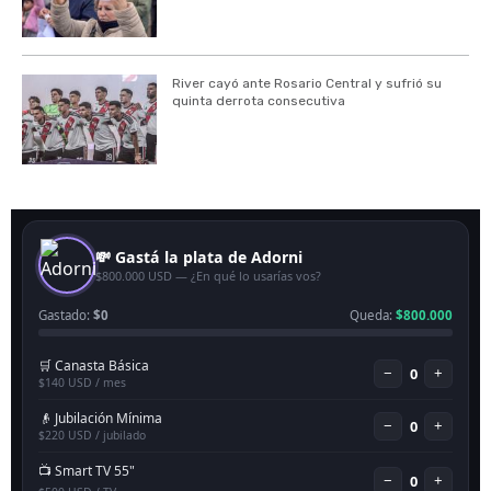
River cayó ante Rosario Central y sufrió su
quinta derrota consecutiva