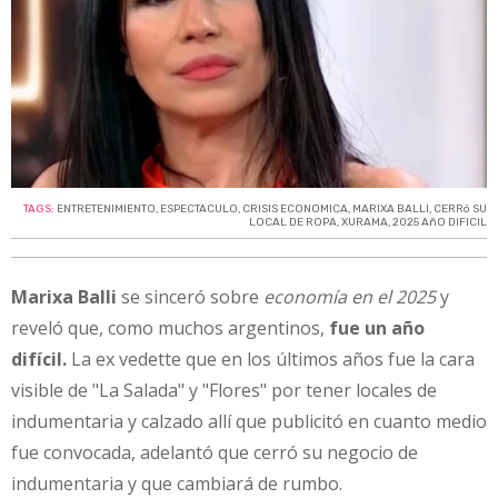
TAGS:
ENTRETENIMIENTO
,
ESPECTACULO
,
CRISIS ECONOMICA
,
MARIXA BALLI
,
CERRó SU
LOCAL DE ROPA
,
XURAMA
,
2025 AñO DIFICIL
Marixa Balli
se sinceró sobre
economía en el 2025
y
reveló que, como muchos argentinos,
fue un año
difícil.
La ex vedette que en los últimos años fue la cara
visible de "La Salada" y "Flores" por tener locales de
indumentaria y calzado allí que publicitó en cuanto medio
fue convocada, adelantó que cerró su negocio de
indumentaria y que cambiará de rumbo.