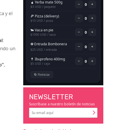
a y el
al
:
ando un
o”
,
NEWSLETTER
Suscríbase a nuestro boletín de noticias