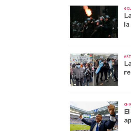
GOL
La
la
ART
La
re
CHI
El
ap