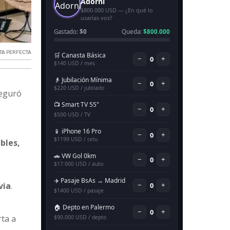
TA PERFECTA
seguró
bles,
via
.
rta a