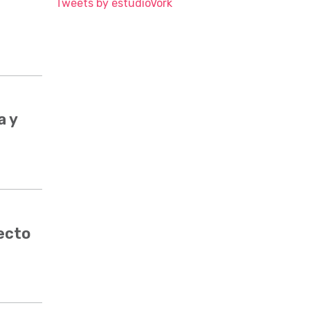
Tweets by estudioVork
a y
ecto