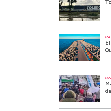
To
SALE
El
Q
SOC
Ma
de