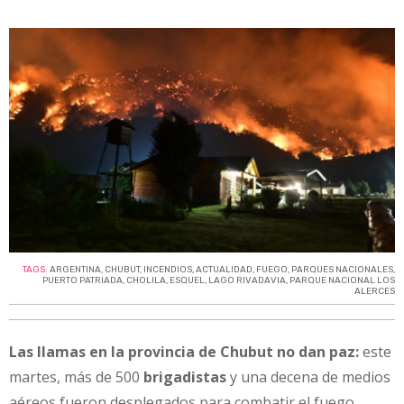
TAGS:
ARGENTINA
,
CHUBUT
,
INCENDIOS
,
ACTUALIDAD
,
FUEGO
,
PARQUES NACIONALES
,
PUERTO PATRIADA
,
CHOLILA
,
ESQUEL
,
LAGO RIVADAVIA
,
PARQUE NACIONAL LOS
ALERCES
Las llamas en la provincia de Chubut no dan paz:
este
martes, más de 500
brigadistas
y una decena de medios
aéreos fueron desplegados para combatir el fuego,