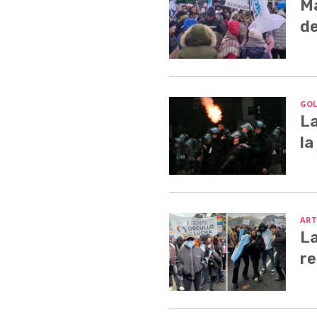
Ma
de
GOL
La
la
ART
La
re