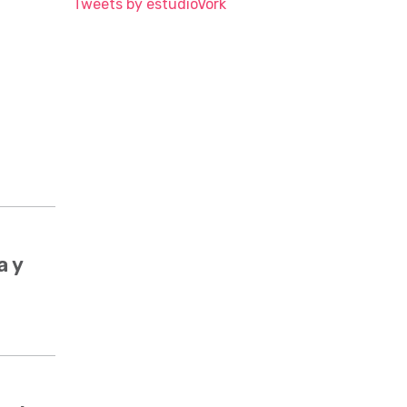
Tweets by estudioVork
a y