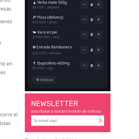
erico
resas.
umento
e
rte en
 es
NEWSLETTER
Suscríbase a nuestro boletín de noticias
corre el
istas