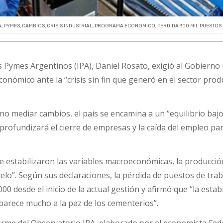
A
,
PYMES
,
CAMBIOS
,
CRISIS INDUSTRIAL
,
PROGRAMA ECONOMICO
,
PERDIDA 300 MIL PUESTOS
es Pymes Argentinos (IPA), Daniel Rosato, exigió al Gobierno
onómico ante la “crisis sin fin que generó en el sector prod
e no mediar cambios, el país se encamina a un “equilibrio bajo
profundizará el cierre de empresas y la caída del empleo pa
se estabilizaron las variables macroeconómicas, la producció
elo”. Según sus declaraciones, la pérdida de puestos de tra
00 desde el inicio de la actual gestión y afirmó que “la estab
parece mucho a la paz de los cementerios”.