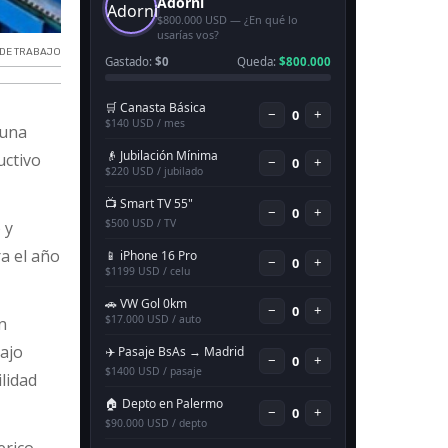
 DE TRABAJO
 una
uctivo
 y
ra el año
n
bajo
ilidad