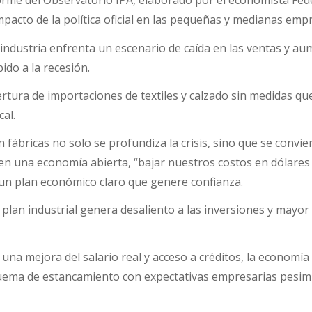
orme del Observatorio IPA, elaborado por el economista Fed
mpacto de la política oficial en las pequeñas y medianas emp
 industria enfrenta un escenario de caída en las ventas y a
ido a la recesión.
apertura de importaciones de textiles y calzado sin medidas qu
al.
n fábricas no solo se profundiza la crisis, sino que se convie
en una economía abierta, “bajar nuestros costos en dólares
ó un plan económico claro que genere confianza.
un plan industrial genera desaliento a las inversiones y mayor
 una mejora del salario real y acceso a créditos, la economía 
uema de estancamiento con expectativas empresarias pesim