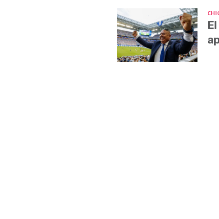
CHI
El
ap