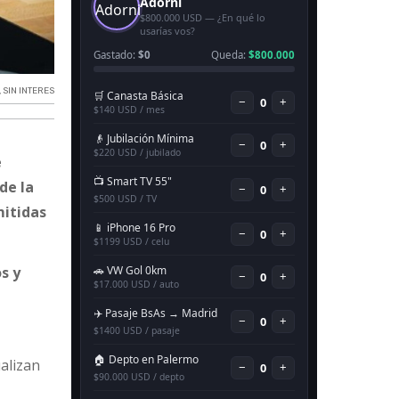
,
SIN INTERES
e
de la
mitidas
s y
alizan