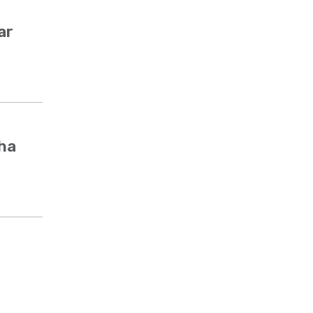
ar
cha