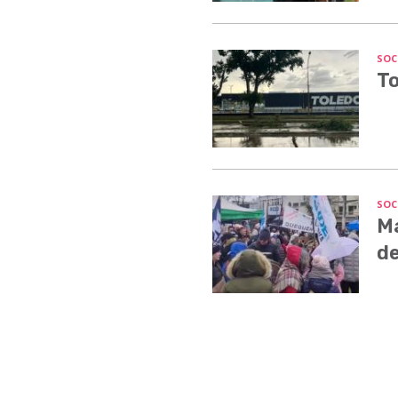
SOC
To
SOC
Ma
de