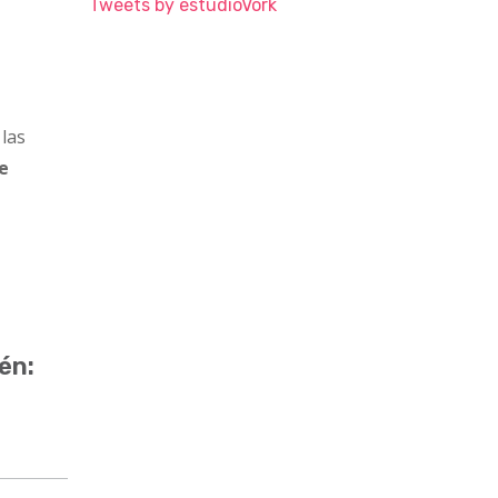
Tweets by estudioVork
 las
de
én: