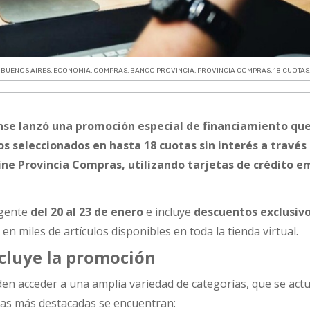
:
BUENOS AIRES
,
ECONOMIA
,
COMPRAS
,
BANCO PROVINCIA
,
PROVINCIA COMPRAS
,
18 CUOTAS
nse lanzó una
promoción especial de financiamiento
qu
os seleccionados en
hasta 18 cuotas sin interés
a través 
line
Provincia Compras
, utilizando tarjetas de crédito e
igente
del 20 al 23 de enero
e incluye
descuentos exclusivo
o
en miles de artículos disponibles en toda la tienda virtual.
cluye la promoción
n acceder a una amplia variedad de categorías, que se actu
las más destacadas se encuentran: