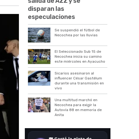
salida de AZZ y se
disparan las
especulaciones
Se suspendió el fútbol de
Necochea por las lluvias
El Seleccionado Sub 15 de
Necochea inicia su camino
este miércoles en Ayacucho
Sicarios asesinaron al
influencer César Gastélum
durante una transmisión en
vivo
Una multitud marchó en
Necochea para exigir la
Autovía 88 en memoria de
Anita