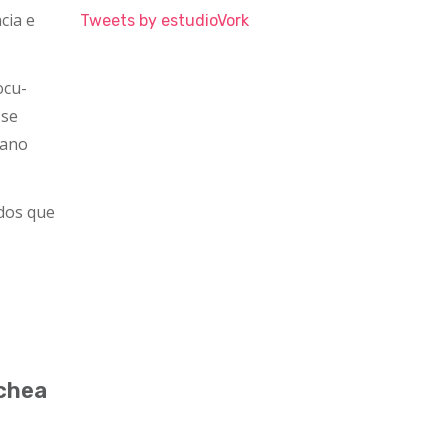
cia e
Tweets by estudioVork
ocu-
 se
cano
idos que
ochea