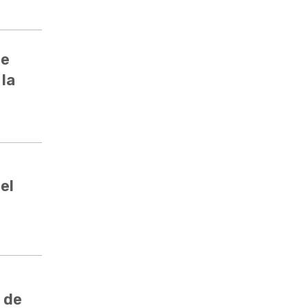
de
 la
el
 de