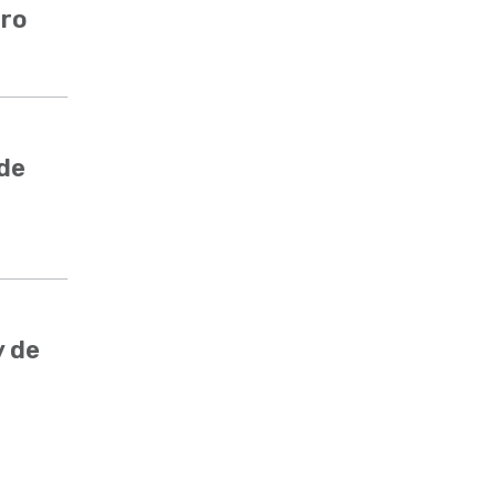
ero
 de
y de