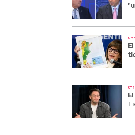
"u
NO 
El
ti
STR
El
Ti