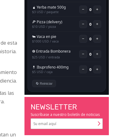
 de esta
istoria.
zamiento
diencia.
das las
ra.
NEWSLETTER
Suscríbase a nuestro boletín de noticias
ntan un