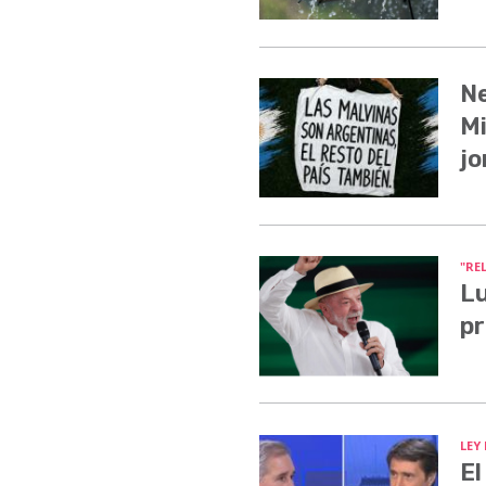
Ne
Mi
jo
"RE
Lu
pr
LEY
El