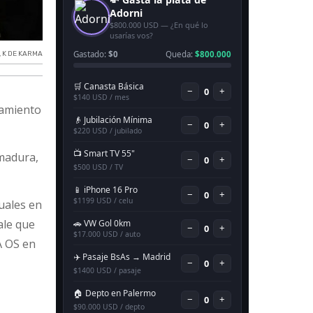
,
K DE KARMA
zamiento
 madura,
uales en
ale que
A OS en