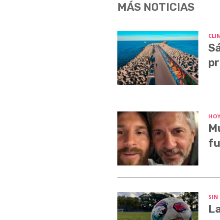
MÁS NOTICIAS
CLI
Sá
pr
HO
Mu
fu
SIN
La