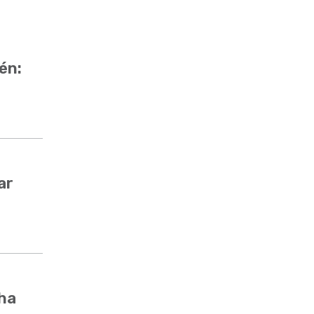
én:
ar
cha