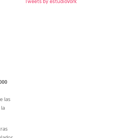
Tweets by estudioVork
000
e las
 la
tras
ulador