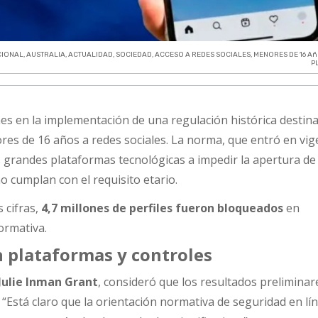
CIONAL
,
AUSTRALIA
,
ACTUALIDAD
,
SOCIEDAD
,
ACCESO A REDES SOCIALES
,
MENORES DE 16 A
P
es en la implementación de una regulación histórica destin
ores de 16 años a redes sociales. La norma, que entró en vig
as grandes plataformas tecnológicas a impedir la apertura d
o cumplan con el requisito etario.
 cifras,
4,7 millones de perfiles fueron bloqueados
en
ormativa.
n plataformas y controles
Julie Inman Grant
, consideró que los resultados preliminar
 “Está claro que la orientación normativa de seguridad en lí