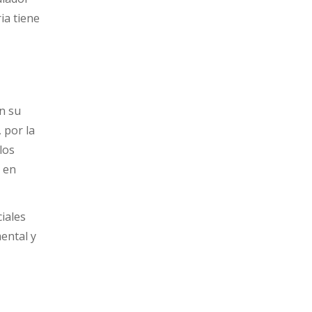
ia tiene
n su
 por la
los
e en
ciales
mental y