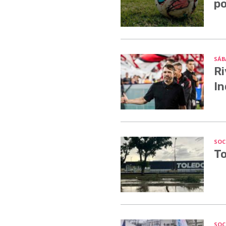
po
SÁB
Ri
In
SOC
To
SOC