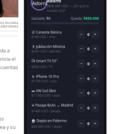
ñOS
,
MULTARá
LATAFORMAS
ada a
encia el
e cuentas
es
nea y su