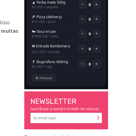
idas
é
multas
NEWSLETTER
Suscríbase a nuestro boletín de noticias