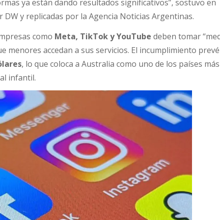
ormas ya están dando resultados significativos”, sostuvo en
r DW y replicadas por la Agencia Noticias Argentinas.
, empresas como
Meta, TikTok y YouTube
deben tomar “med
ue menores accedan a sus servicios. El incumplimiento prev
ólares
, lo que coloca a Australia como uno de los países más
l infantil.