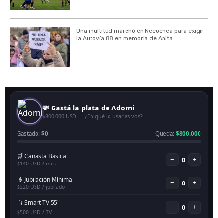
Una multitud marchó en Necochea para exigir
la Autovía 88 en memoria de Anita