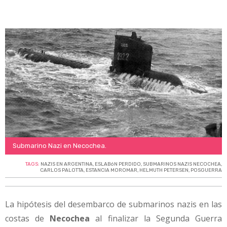
Submarino Nazi en Necochea.
TAGS:
NAZIS EN ARGENTINA
,
ESLABóN PERDIDO
,
SUBMARINOS NAZIS NECOCHEA
,
CARLOS PALOTTA
,
ESTANCIA MOROMAR
,
HELMUTH PETERSEN
,
POSGUERRA
La hipótesis del desembarco de submarinos nazis en las
costas de
Necochea
al finalizar la Segunda Guerra