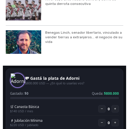
quinta derrota consecutiva
Benegas Linch, senador libertario, vinculado a
vender tierras a extranjeros... el negocio de su
vida