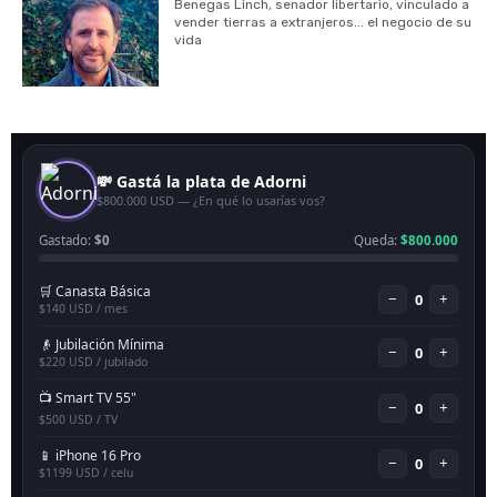
Benegas Linch, senador libertario, vinculado a
vender tierras a extranjeros... el negocio de su
vida