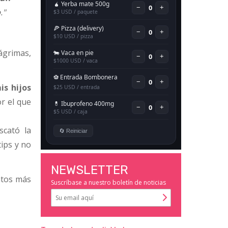
o
."
grimas,
is hijos
r el que
scató la
tips y no
NEWSLETTER
latos más
Suscríbase a nuestro boletín de noticias