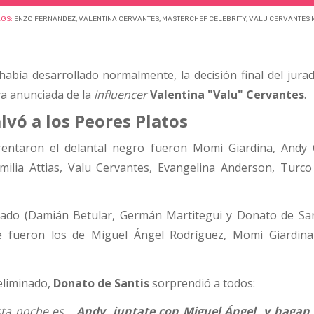
AGS:
ENZO FERNANDEZ
,
VALENTINA CERVANTES
,
MASTERCHEF CELEBRITY
,
VALU CERVANTES 
abía desarrollado normalmente, la decisión final del jurad
ya anunciada de la
influencer
Valentina "Valu" Cervantes
.
lvó a los Peores Platos
frentaron el delantal negro fueron Momi Giardina, Andy
milia Attias, Valu Cervantes, Evangelina Anderson, Turco
urado (Damián Betular, Germán Martitegui y Donato de Sant
e fueron los de Miguel Ángel Rodríguez, Momi Giardin
eliminado,
Donato de Santis
sorprendió a todos:
sta noche es...
Andy, juntate con Miguel Ángel, y hagan