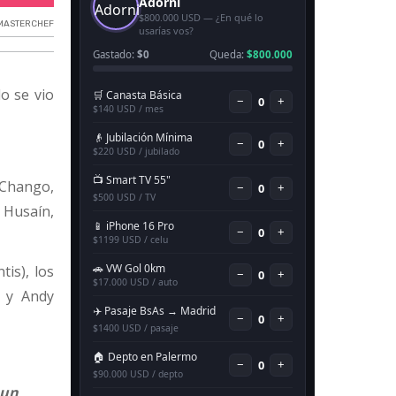
MASTERCHEF
o se vio
 Chango,
 Husaín,
is), los
a y Andy
 un