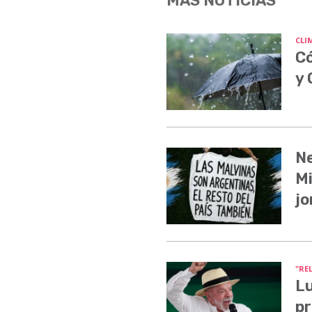
MÁS NOTICIAS
CLI
Có
y
Ne
Mi
jo
"RE
Lu
pr