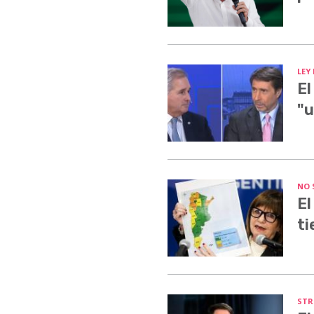
LEY
El
"u
NO 
El
ti
STR