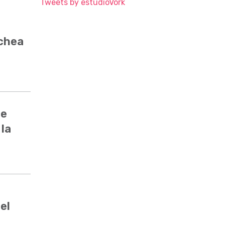
Tweets by estudioVork
ochea
de
 la
el