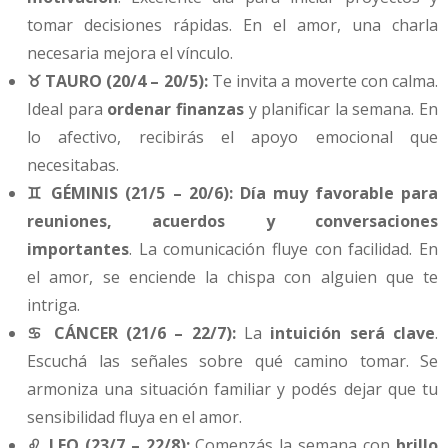
tomar decisiones rápidas. En el amor, una charla
necesaria mejora el vínculo.
♉ TAURO (20/4 – 20/5):
Te invita a moverte con calma.
Ideal para
ordenar finanzas
y planificar la semana. En
lo afectivo, recibirás el apoyo emocional que
necesitabas.
♊ GÉMINIS (21/5 – 20/6):
Día muy favorable para
reuniones, acuerdos y conversaciones
importantes
. La comunicación fluye con facilidad. En
el amor, se enciende la chispa con alguien que te
intriga.
♋ CÁNCER (21/6 – 22/7):
La
intuición será clave
.
Escuchá las señales sobre qué camino tomar. Se
armoniza una situación familiar y podés dejar que tu
sensibilidad fluya en el amor.
♌ LEO (23/7 – 22/8):
Comenzás la semana con
brillo