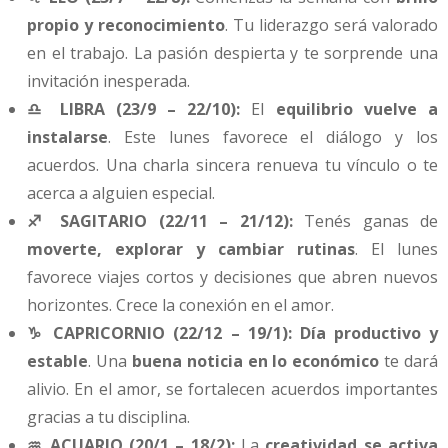
propio y reconocimiento
. Tu liderazgo será valorado
en el trabajo. La pasión despierta y te sorprende una
invitación inesperada.
♎ LIBRA (23/9 – 22/10):
El
equilibrio vuelve a
instalarse
. Este lunes favorece el diálogo y los
acuerdos. Una charla sincera renueva tu vínculo o te
acerca a alguien especial.
♐ SAGITARIO (22/11 – 21/12):
Tenés ganas de
moverte, explorar y cambiar rutinas
. El lunes
favorece viajes cortos y decisiones que abren nuevos
horizontes. Crece la conexión en el amor.
♑ CAPRICORNIO (22/12 – 19/1):
Día productivo y
estable
. Una
buena noticia en lo económico
te dará
alivio. En el amor, se fortalecen acuerdos importantes
gracias a tu disciplina.
♒ ACUARIO (20/1 – 18/2):
La
creatividad se activa