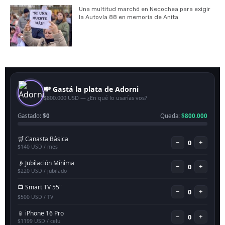
Una multitud marchó en Necochea para exigir
la Autovía 88 en memoria de Anita