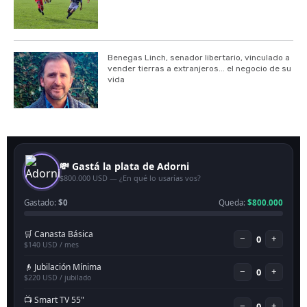
Benegas Linch, senador libertario, vinculado a
vender tierras a extranjeros... el negocio de su
vida