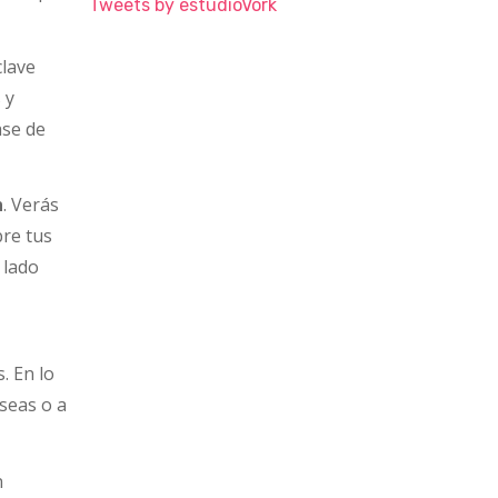
Tweets by estudioVork
lave
 y
ase de
n
. Verás
bre tus
 lado
. En lo
seas o a
n