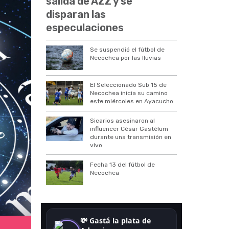
salida de AZZ y se
disparan las
especulaciones
Se suspendió el fútbol de
Necochea por las lluvias
El Seleccionado Sub 15 de
Necochea inicia su camino
este miércoles en Ayacucho
Sicarios asesinaron al
influencer César Gastélum
durante una transmisión en
vivo
Fecha 13 del fútbol de
Necochea
Horóscopo hoy.