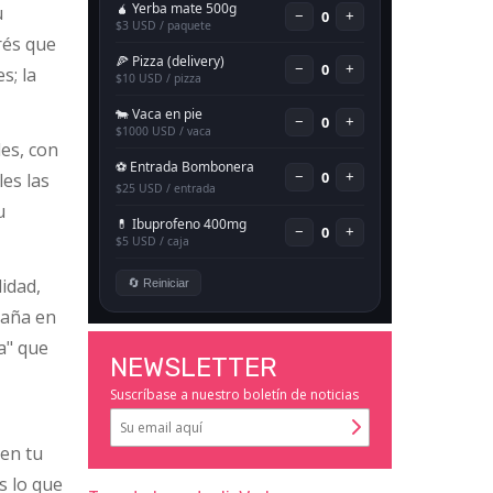
u
rés que
s; la
les, con
les las
u
lidad,
mpaña en
ra" que
NEWSLETTER
Suscríbase a nuestro boletín de noticias
 en tu
s lo que