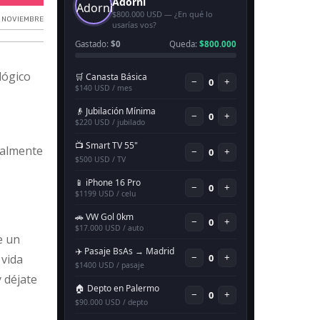
 NOVIEMBRE
lógico
ialmente
e un
 vida
 déjate