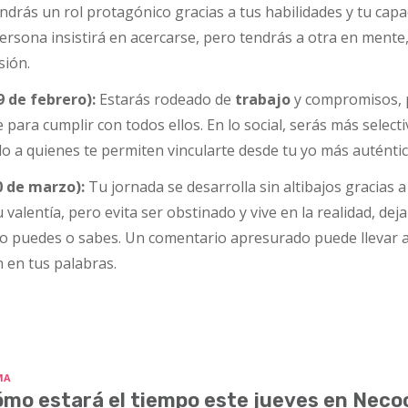
drás un rol protagónico gracias a tus habilidades y tu capa
persona insistirá en acercarse, pero tendrás a otra en mente,
sión.
9 de febrero):
Estarás rodeado de
trabajo
y compromisos, 
e para cumplir con todos ellos. En lo social, serás más select
o a quienes te permiten vincularte desde tu yo más auténtic
20 de marzo):
Tu jornada se desarrolla sin altibajos gracias a
 valentía, pero evita ser obstinado y vive en la realidad, dej
 lo puedes o sabes. Un comentario apresurado puede llevar 
n en tus palabras.
MA
mo estará el tiempo este jueves en Nec