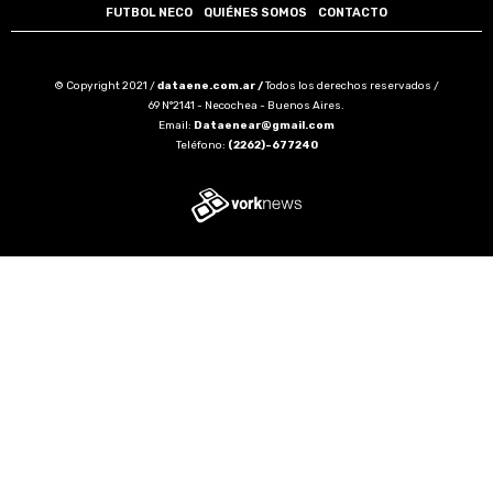
FUTBOL NECO
QUIÉNES SOMOS
CONTACTO
© Copyright 2021 /
dataene.com.ar /
Todos los derechos reservados /
69 N°2141 - Necochea - Buenos Aires.
Email:
Dataenear@gmail.com
Teléfono:
(2262)-677240
Tweet
Share this selection