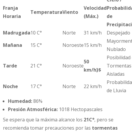
Franja
Velocidad
Probabilid
Temperatura
Viento
Horaria
(Máx.)
de
Precipitac
Madrugada
10 C°
Norte
31 km/h
Despejado
Mayormen
Mañana
15 C°
Noroeste
15 km/h
Nublado
Posibilidad
50
Tarde
21 C°
Noroeste
Tormentas
km/h}$
Aisladas
Probabilid
Noche
17 C°
Norte
22 km/h
de Lluvia
Humedad:
86%
Presión Atmosférica:
1018 Hectopascales
Se espera que la máxima alcance los
21C°
, pero se
recomienda tomar precauciones por las
tormentas