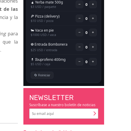
vaciones
t de las
ncia y la
ing
para
 que la
.
NEWSLETTER
Suscríbase a nuestro boletín de noticias