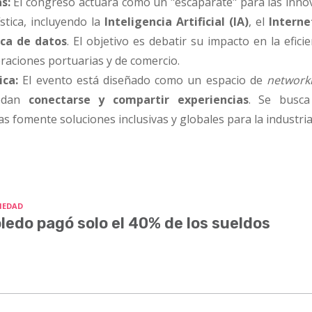
s:
El congreso actuará como un "escaparate" para las inno
stica, incluyendo la
Inteligencia Artificial (IA)
, el
Interne
ica de datos
. El objetivo es debatir su impacto en la eficie
eraciones portuarias y de comercio.
ica:
El evento está diseñado como un espacio de
network
uedan
conectarse y compartir experiencias
. Se busca
as fomente soluciones inclusivas y globales para la industria
IEDAD
ledo pagó solo el 40% de los sueldos