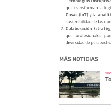
Tecnologías Disruptiva
que transforman la logí
Cosas (IoT)
y la
analít
sostenibilidad de las op
Colaboración Estratég
que profesionales p
diversidad de perspectiv
MÁS NOTICIAS
SOC
To