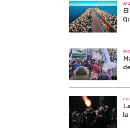
SALE
El
Q
SOC
Ma
de
GOL
La
la