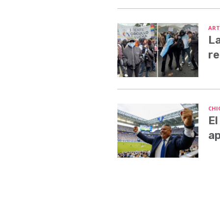
ART
La
re
CHI
El
ap