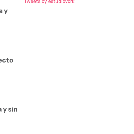
Tweets by estudioVork
a y
ecto
 y sin