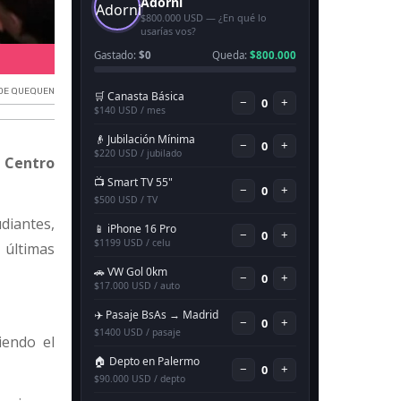
Congreso de Logística.
 DE QUEQUEN
l
Centro
diantes,
 últimas
iendo el