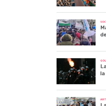
SOC
Ma
de
GOL
La
la
ART
La