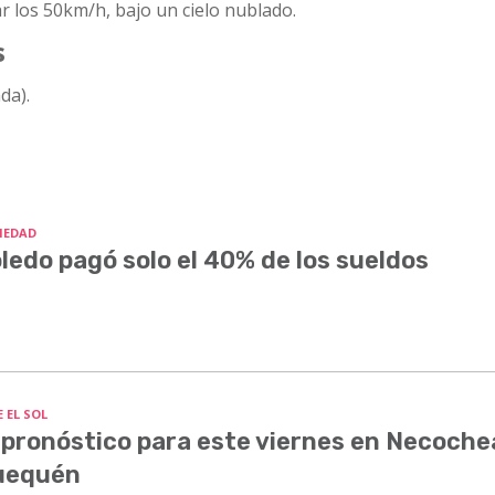
 los 50km/h, bajo un cielo nublado.
s
da).
IEDAD
ledo pagó solo el 40% de los sueldos
 EL SOL
 pronóstico para este viernes en Necoche
uequén