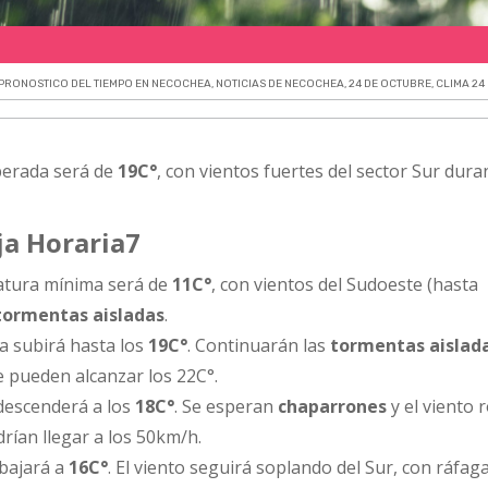
PRONOSTICO DEL TIEMPO EN NECOCHEA
,
NOTICIAS DE NECOCHEA
,
24 DE OCTUBRE
,
CLIMA 24
erada será de
19C°
, con vientos fuertes del sector Sur dura
ja Horaria7
tura mínima será de
11C°
, con vientos del Sudoeste (hasta
tormentas aisladas
.
 subirá hasta los
19C°
. Continuarán las
tormentas aislad
e pueden alcanzar los 22C°.
descenderá a los
18C°
. Se esperan
chaparrones
y el viento r
rían llegar a los 50km/h.
bajará a
16C°
. El viento seguirá soplando del Sur, con ráfag