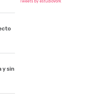
Tweets by estudioVork
ecto
 y sin