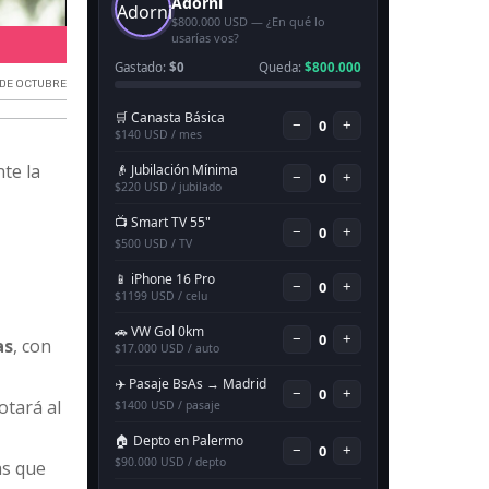
Clima hoy en Necochea.
 DE OCTUBRE
nte la
as
, con
otará al
as que