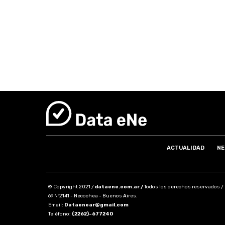
ACTUALIDAD
NE
© Copyright 2021 /
dataene.com.ar /
Todos los derechos reservados /
69 N°2141 - Necochea - Buenos Aires.
Email:
Dataenear@gmail.com
Teléfono:
(2262)-677240