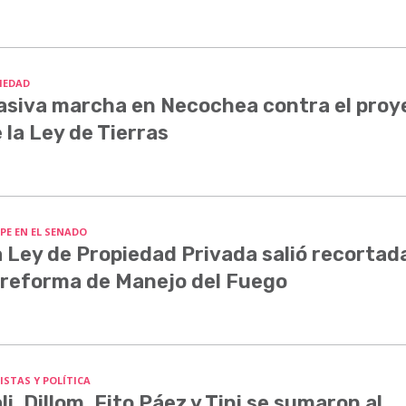
IEDAD
siva marcha en Necochea contra el proy
 la Ley de Tierras
PE EN EL SENADO
 Ley de Propiedad Privada salió recortada
 reforma de Manejo del Fuego
ISTAS Y POLÍTICA
li, Dillom, Fito Páez y Tini se sumaron al