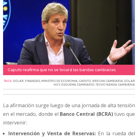
Caputo reafirma que no se tocará las bandas cambiarias.
TAGS:
DOLAR
,
FINANZAS
,
MINISTRO DE ECONOMIA
,
CAPUTO
,
BRECHA CAMBIARIA
,
DOLAR
HOY
,
ESQUEMA CAMBIARIO
,
TECHO BANDA CAMBIARIA
La afirmación surge luego de una jornada de alta tensión
en el mercado, donde el
Banco Central (BCRA)
tuvo que
intervenir:
Intervención y Venta de Reservas:
En la rueda del