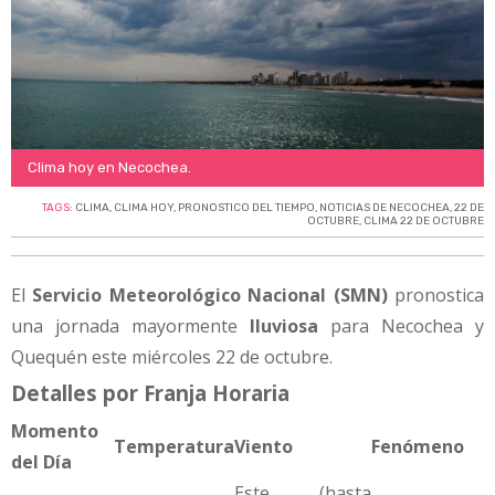
Clima hoy en Necochea.
TAGS:
CLIMA
,
CLIMA HOY
,
PRONOSTICO DEL TIEMPO
,
NOTICIAS DE NECOCHEA
,
22 DE
OCTUBRE
,
CLIMA 22 DE OCTUBRE
El
Servicio Meteorológico Nacional (SMN)
pronostica
una jornada mayormente
lluviosa
para Necochea y
Quequén este miércoles 22 de octubre.
Detalles por Franja Horaria
Momento
Temperatura
Viento
Fenómeno
del Día
Este (hasta