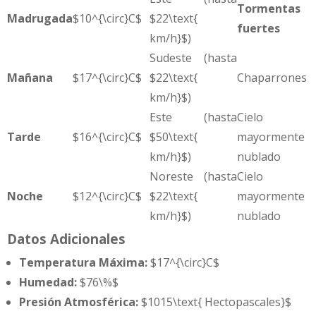
Tormentas
Madrugada
$10^{\circ}C$
$22\text{
fuertes
km/h}$)
Sudeste (hasta
Mañana
$17^{\circ}C$
$22\text{
Chaparrones
km/h}$)
Este (hasta
Cielo
Tarde
$16^{\circ}C$
$50\text{
mayormente
km/h}$)
nublado
Noreste (hasta
Cielo
Noche
$12^{\circ}C$
$22\text{
mayormente
km/h}$)
nublado
Datos Adicionales
Temperatura Máxima:
$17^{\circ}C$
Humedad:
$76\%$
Presión Atmosférica:
$1015\text{ Hectopascales}$