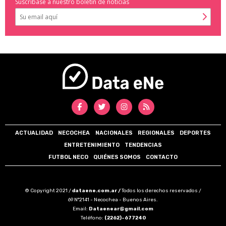
Suscríbase a nuestro boletín de noticias
ACTUALIDAD
NECOCHEA
NACIONALES
REGIONALES
DEPORTES
ENTRETENIMIENTO
TENDENCIAS
FUTBOL NECO
QUIÉNES SOMOS
CONTACTO
© Copyright 2021 /
dataene.com.ar /
Todos los derechos reservados /
69 N°2141 - Necochea - Buenos Aires.
Email:
Dataenear@gmail.com
Teléfono:
(2262)-677240