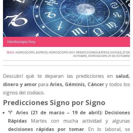
Horóscopo hoy.
TAGS:
HOROSCOPO
,
ASTROS
,
HOROSCOPO HOY
,
PREDICCIONES ASTROLOGICAS
,
21 DE
OCTUBRE
,
HOROSCOPO 21 DE OCTUBRE
Descubrí qué te deparan las predicciones en
salud,
dinero y amor
para
Aries, Géminis, Cáncer
y todos los
signos del zodíaco.
Predicciones Signo por Signo
♈ Aries (21 de marzo – 19 de abril): Decisiones
Rápidas
Martes con mucha actividad y algunas
decisiones rápidas por tomar
. En lo laboral, se