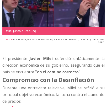
Milei junto a Trebucq.
TAGS:
ECONOMIA
,
INFLACION
,
FINANZAS
,
MILEI
,
MILEI TREBUCQ
,
TREBUCQ
,
INFLACION
CERO
El presidente
Javier Milei
defendió enfáticamente la
dirección económica de su gobierno, asegurando que el
país se encuentra
"en el camino correcto"
.
Compromiso con la Desinflación
Durante una entrevista televisiva, Milei se refirió a su
principal objetivo económico: la lucha contra el aumento
de precios.