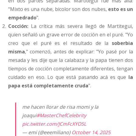
en dos partes separadas. Martitegui fue más allá:
"Mixto es una nube, bicolor son dos nubes,
esto es un
empedrado
".
Cocción:
La crítica más severa llegó de Martitegui,
quien señaló un grave error de cocción en el puré. "Yo
creo que el puré es el resultado de la
soberbia
misma
," comenzó, antes de explicar: "Yo pasé por la
mesada y les dije que la calabaza y la papa tienen dos
tiempos de cocción completamente diferentes, tengan
cuidado en eso. Lo que está pasando acá es que
la
papa está completamente cruda
".
me hacen llorar de risa momi y la
joaqui
#MasterChefCelebrity
pic.twitter.com/JCmFcXYO5L
— emi (@eeemiliano)
October 14, 2025