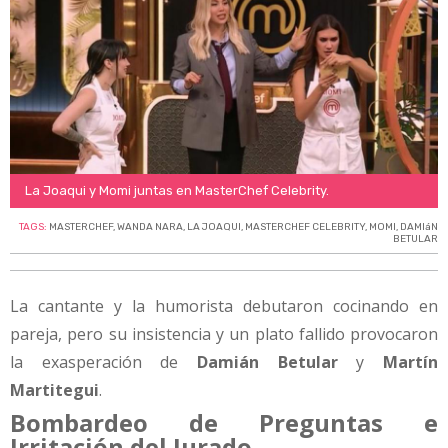
La Joaqui y Momi juntas en MasterChef Celebrity.
TAGS:
MASTERCHEF
,
WANDA NARA
,
LA JOAQUI
,
MASTERCHEF CELEBRITY
,
MOMI
,
DAMIáN
BETULAR
La cantante y la humorista debutaron cocinando en
pareja, pero su insistencia y un plato fallido provocaron
la exasperación de
Damián Betular
y
Martín
Martitegui
.
Bombardeo de Preguntas e
Irritación del Jurado