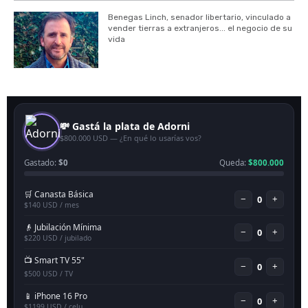
Benegas Linch, senador libertario, vinculado a
vender tierras a extranjeros... el negocio de su
vida