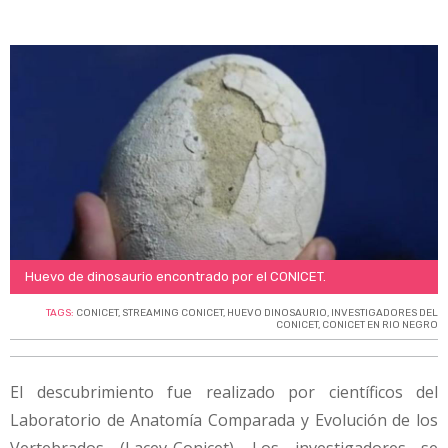
Huevo de dinosaurio encontrado por el CONICET.
TAGS:
CONICET
,
STREAMING CONICET
,
HUEVO DINOSAURIO
,
INVESTIGADORES DEL
CONICET
,
CONICET EN RIO NEGRO
El descubrimiento fue realizado por científicos del
Laboratorio de Anatomía Comparada y Evolución de los