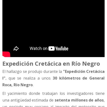
Expedición Cretácica en Río Negro
El hallazgo se produjo durante la
"Expedición Cretácica
I"
, que se realiza a unos
30 kilómetros de General
Roca, Río Negro
.
El yacimiento donde trabajan los investigadores tiene
una antigüedad estimada de
setenta millones de años
,
un periodo muy cercano al impacto del meteorito que