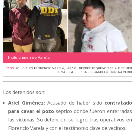
Triple crimen de Varela.
TAGS:
POLICIALES
,
FLORENCIO VARELA
,
LARA GUTIERREZ
,
PEQUEñO J
,
TRIPLE CRIMEN
DE VARELA
,
BRENDA DEL CASTILLO
,
MORENA VERDI
Los detenidos son:
Ariel Giménez:
Acusado de haber sido
contratado
para cavar el pozo
séptico donde fueron enterradas
las víctimas. Su detención se logró tras operativos en
Florencio Varela y con el testimonio clave de vecinos.