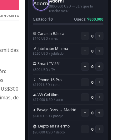
El triple crimen de varela fue transmitido por TikTok.
IMEN VARELA
l
nsmitidas
ón:
es
n US$300
timas, de