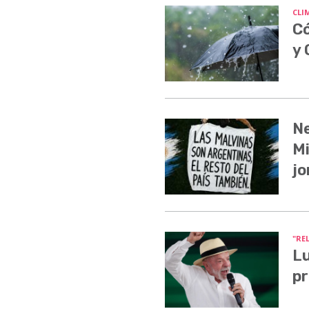
CLI
Có
y
Ne
Mi
jo
"RE
Lu
pr