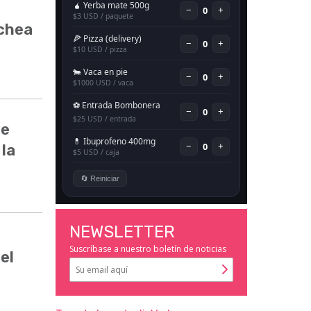
ochea
de
 la
NEWSLETTER
Suscríbase a nuestro boletín de noticias
el