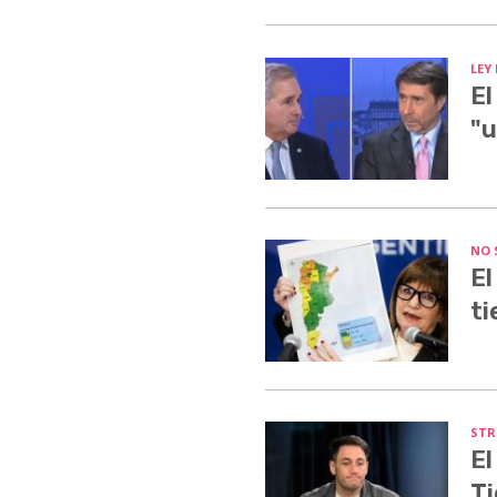
LEY
El
"u
NO 
El
ti
STR
El
Ti