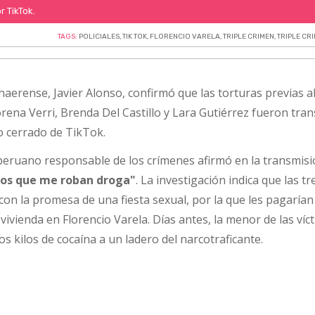
r TikTok.
TAGS:
POLICIALES
,
TIK TOK
,
FLORENCIO VARELA
,
TRIPLE CRIMEN
,
TRIPLE CR
naerense, Javier Alonso, confirmó que las torturas previas a
rena Verri, Brenda Del Castillo y Lara Gutiérrez fueron tra
o cerrado de TikTok.
peruano responsable de los crímenes afirmó en la transmisi
a los que me roban droga"
. La investigación indica que las tr
on la promesa de una fiesta sexual, por la que les pagaría
 vivienda en Florencio Varela. Días antes, la menor de las víc
s kilos de cocaína a un ladero del narcotraficante.