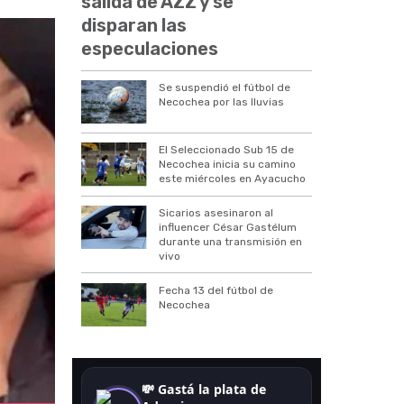
salida de AZZ y se
disparan las
especulaciones
Se suspendió el fútbol de
Necochea por las lluvias
El Seleccionado Sub 15 de
Necochea inicia su camino
este miércoles en Ayacucho
Sicarios asesinaron al
influencer César Gastélum
durante una transmisión en
vivo
Fecha 13 del fútbol de
Necochea