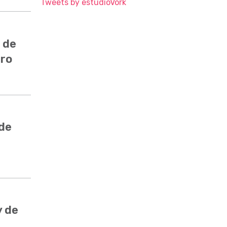
Tweets by estudioVork
 de
ero
 de
y de