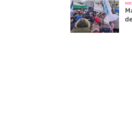
SOC
Ma
de