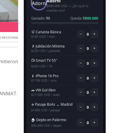
Allanamientos en Necochea.
O NECOCHEA
mitieron
a ANMAT.