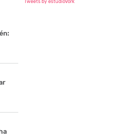
Tweets by estudioVork
én:
ar
cha