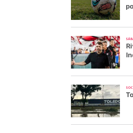
po
SÁB
Ri
In
SOC
To