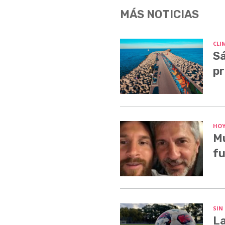
MÁS NOTICIAS
CLI
Sá
pr
HO
Mu
fu
SIN
La