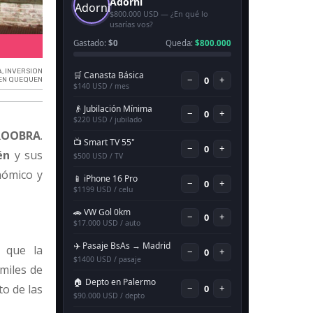
Inversión para la repotenciación de energía en Quequén.
A
,
INVERSION
EN QUEQUEN
PROOBRA
.
én
y sus
nómico y
ó que la
miles de
to de las