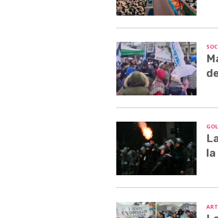
SOC
Ma
de
GOL
La
la
ART