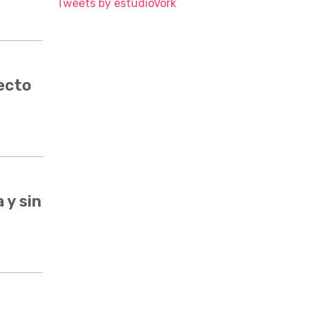
Tweets by estudioVork
ecto
 y sin