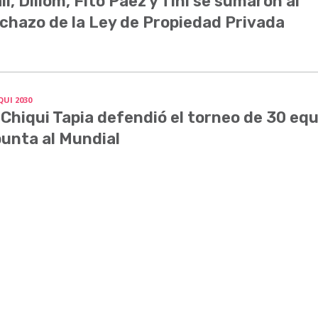
li, Dillom, Fito Páez y Tini se sumaron al
chazo de la Ley de Propiedad Privada
QUI 2030
 Chiqui Tapia defendió el torneo de 30 equ
unta al Mundial