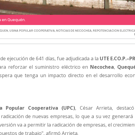
ía en Quequén.
QUEN
,
USINA POPULAR COOPERATIVA
,
NOTICIAS DE NECOCHEA
,
REPOTENCIACION ELECTRIC
de ejecución de 641 días, fue adjudicada a la
UTE E.CO.P.–
ara reforzar el suministro eléctrico en
Necochea
,
Quequ
espera que tenga un impacto directo en el desarrollo eco
a Popular Cooperativa (UPC)
, César Arrieta, destac
a radicación de nuevas empresas, lo que a su vez generará 
versión va a permitir la radicación de empresas, el crecimien
puestos de trabajo", afirmó Arrieta.