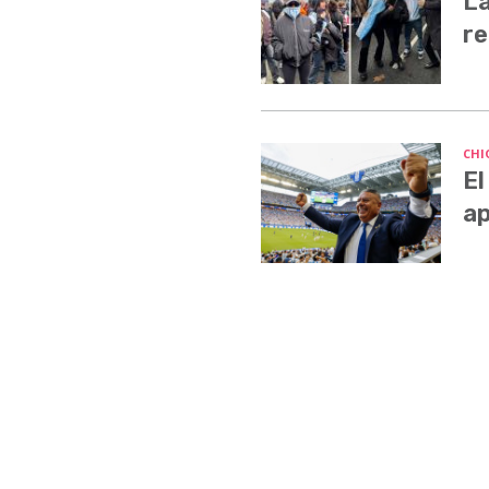
La
re
CHI
El
ap