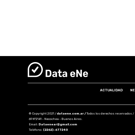
ACTUALIDAD
NE
© Copyright 2021 /
dataene.com.ar /
Todos los derechos reservados /
69 N°2141 - Necochea - Buenos Aires.
Email:
Dataenear@gmail.com
Teléfono:
(2262)-677240