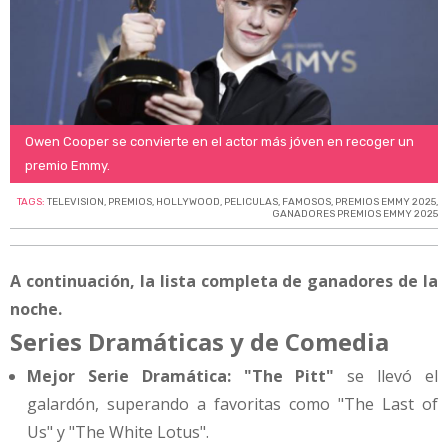
Owen Cooper se convierte en el actor más jóven en recoger un
premio Emmy.
TAGS:
TELEVISION
,
PREMIOS
,
HOLLYWOOD
,
PELICULAS
,
FAMOSOS
,
PREMIOS EMMY 2025
,
GANADORES PREMIOS EMMY 2025
A continuación, la lista completa de ganadores de la
noche.
Series Dramáticas y de Comedia
Mejor Serie Dramática:
"The Pitt"
se llevó el
galardón, superando a favoritas como "The Last of
Us" y "The White Lotus".