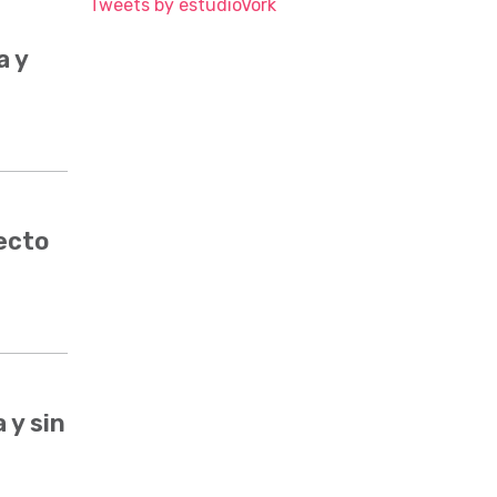
Tweets by estudioVork
a y
ecto
 y sin