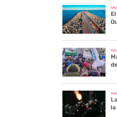
SALE
El
Q
SOC
Ma
de
GOL
La
la