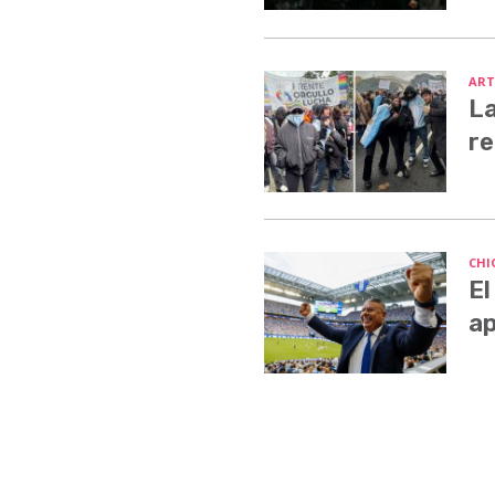
ART
La
re
CHI
El
ap