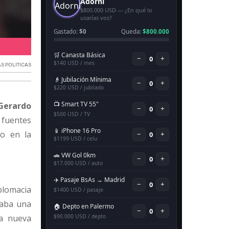
Internas en LLA.
S POLITICAS
Gerardo
fuentes
io en la
iplomacia
saba una
la nueva