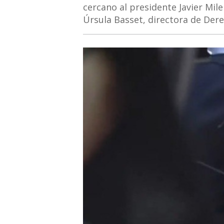
cercano al presidente Javier Mile
Úrsula Basset, directora de Der