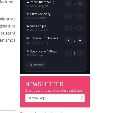
elaciones
 mientras
slatura
 buscará
ganismos
NEWSLETTER
Suscríbase a nuestro boletín de noticias