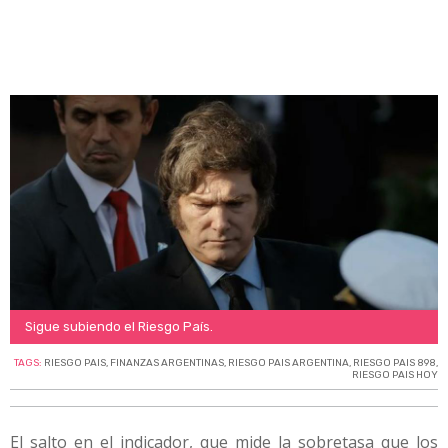
Sigue subiendo el Riesgo País.
TAGS:
RIESGO PAIS
,
FINANZAS ARGENTINAS
,
RIESGO PAIS ARGENTINA
,
RIESGO PAIS 898
,
RIESGO PAIS HOY
El salto en el indicador, que mide la sobretasa que los