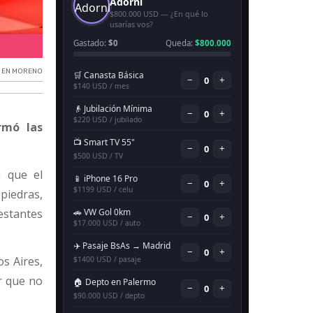
Incidentes en Moreno.
I EN MORENO
rmó las
n que el
piedras,
estantes
s Aires,
r que no