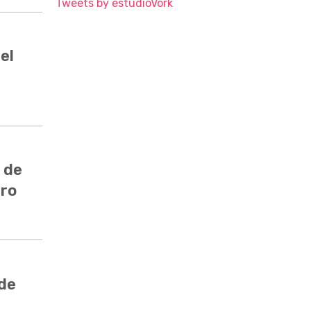
Tweets by estudioVork
el
 de
ero
 de