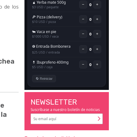
o de los
ochea
NEWSLETTER
de
Suscríbase a nuestro boletín de noticias
 la