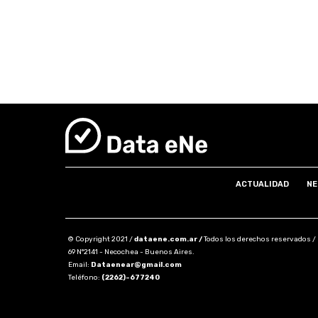
ACTUALIDAD
NE
© Copyright 2021 /
dataene.com.ar /
Todos los derechos reservados /
69 N°2141 - Necochea - Buenos Aires.
Email:
Dataenear@gmail.com
Teléfono:
(2262)-677240