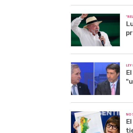
"RE
Lu
pr
LEY
El
"u
NO 
El
ti