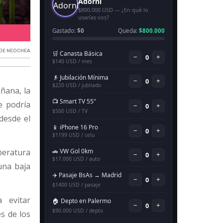
Lluvia para hoy en Necochea.
 DE NEOCHEA
ñana, la
e podría
desde el
mperatura
una baja
 evitar
s de los