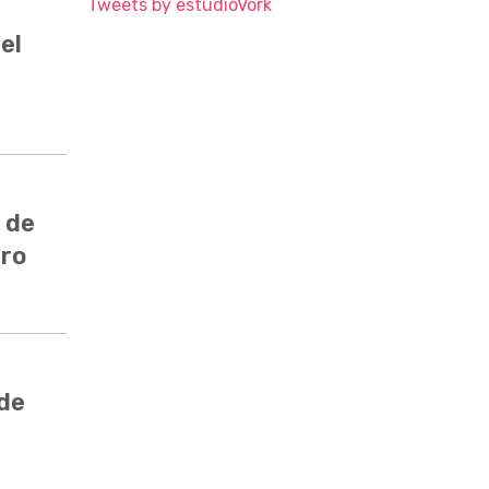
Tweets by estudioVork
el
 de
ero
 de