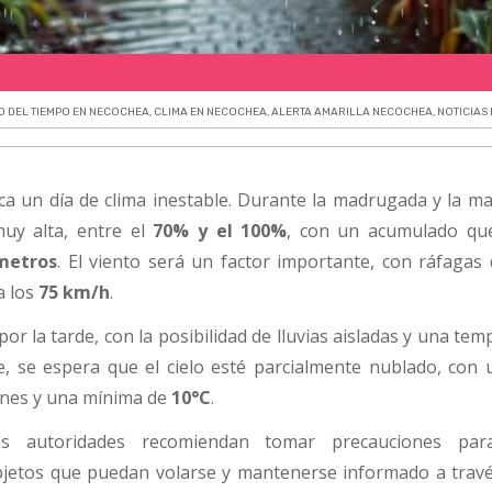
 DEL TIEMPO EN NECOCHEA
,
CLIMA EN NECOCHEA
,
ALERTA AMARILLA NECOCHEA
,
NOTICIAS
ca un día de clima inestable. Durante la madrugada y la ma
muy alta, entre el
70% y el 100%
, con un acumulado qu
metros
. El viento será un factor importante, con ráfagas 
a los
75 km/h
.
or la tarde, con la posibilidad de lluvias aisladas y una te
e, se espera que el cielo esté parcialmente nublado, con 
iones y una mínima de
10°C
.
as autoridades recomiendan tomar precauciones para
jetos que puedan volarse y mantenerse informado a travé