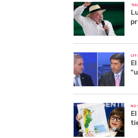
"RE
Lu
pr
LEY
El
"u
NO 
El
ti