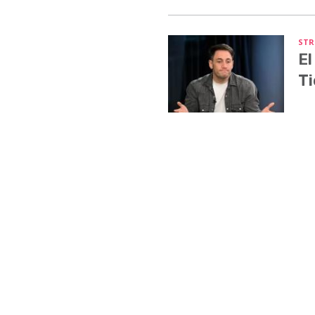
STR
El
Ti