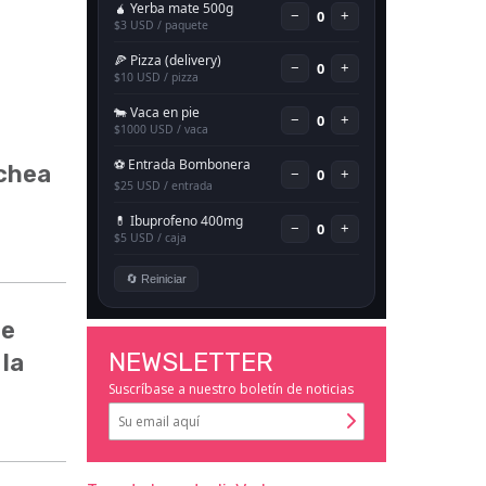
ochea
de
NEWSLETTER
 la
Suscríbase a nuestro boletín de noticias