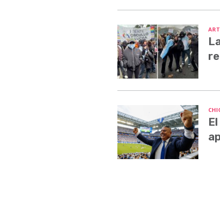
ART
La
re
CHI
El
ap