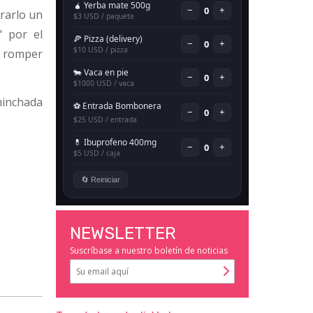
erarlo un
" por el
no romper
 hinchada
NEWSLETTER
Suscríbase a nuestro boletín de noticias