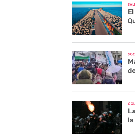
SALE
El
Q
SOC
Ma
de
GOL
La
la