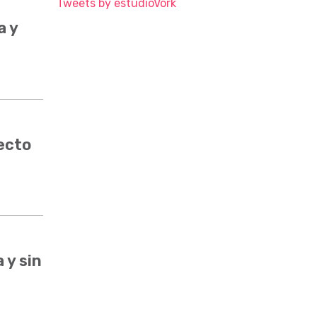
Tweets by estudioVork
a y
ecto
 y sin