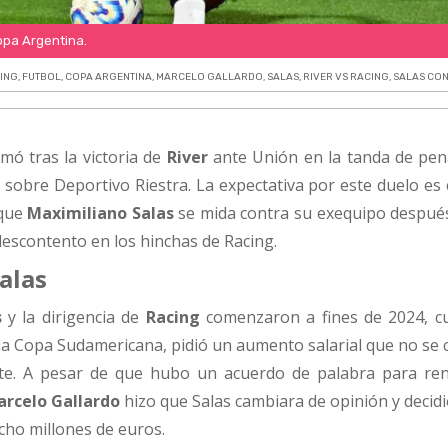
opa Argentina.
ING
,
FUTBOL
,
COPA ARGENTINA
,
MARCELO GALLARDO
,
SALAS
,
RIVER VS RACING
,
SALAS CO
mó tras la victoria de
River
ante Unión en la tanda de pena
 sobre Deportivo Riestra. La expectativa por este duelo es
 que
Maximiliano Salas
se mida contra su exequipo despué
escontento en los hinchas de Racing.
alas
s
y la dirigencia de
Racing
comenzaron a fines de 2024, c
la Copa Sudamericana, pidió un aumento salarial que no se 
nte. A pesar de que hubo un acuerdo de palabra para re
rcelo Gallardo
hizo que Salas cambiara de opinión y decid
ocho millones de euros.