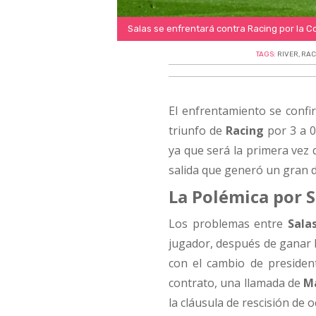
Salas se enfrentará contra Racing por la C
TAGS:
RIVER
,
RAC
El enfrentamiento se confir
triunfo de
Racing
por 3 a 0
ya que será la primera vez
salida que generó un gran d
La Polémica por S
Los problemas entre
Sala
jugador, después de ganar 
con el cambio de preside
contrato, una llamada de
Ma
la cláusula de rescisión de 