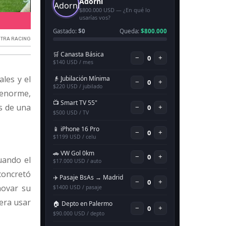
Salas se enfrentará contra Racing por la Copa Argentina.
NTRA RACING
les y el
 enorme,
s de una
uando el
concretó
novar su
iera usar