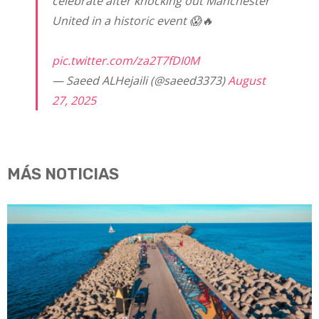
celebrate after knocking out Manchester
United in a historic event 😱🔥
pic.twitter.com/za2T7fDI0M
— Saeed ALHejaili (@saeed3373)
August
27, 2025
MÁS NOTICIAS