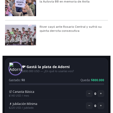
la Autovía 88 en memoria de Anita
River cayó ante Rosario Central y sufrió su
quinta derrota consecutiva