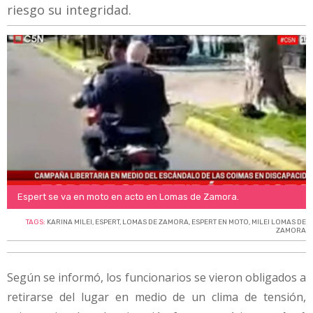
riesgo su integridad.
Espert se va en moto en acto en Lomas de Zamora.
TAGS:
KARINA MILEI
,
ESPERT
,
LOMAS DE ZAMORA
,
ESPERT EN MOTO
,
MILEI LOMAS DE
ZAMORA
Según se informó, los funcionarios se vieron obligados a
retirarse del lugar en medio de un clima de tensión,