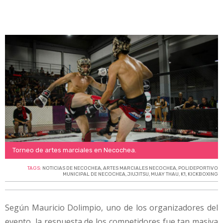
Torneo de artes marciales en Necochea.
TAGS:
NOTICIAS DE NECOCHEA
,
ARTES MARCIALES NECOCHEA
,
POLIDEPORTIVO
MUNICIPAL DE NECOCHEA
,
JIUJITSU
,
MUAY THAU
,
K1
,
KICKBOXING
Según Mauricio Dolimpio, uno de los organizadores del
evento, la respuesta de los competidores fue tan masiva