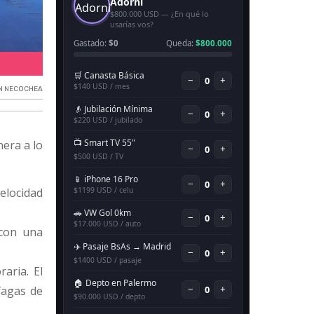
Clima para hoy en Necochea.
N NECOCHEA
nera a lo
velocidad
 con una
raria. El
fagas de