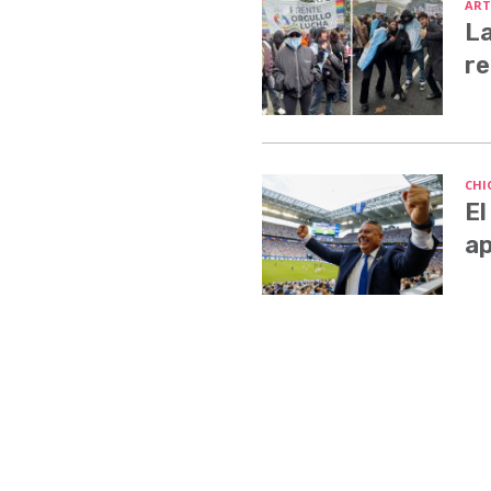
ART
La
re
CHI
El
ap