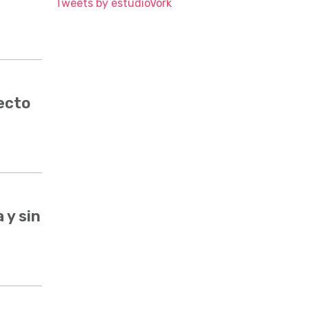
Tweets by estudioVork
ecto
 y sin