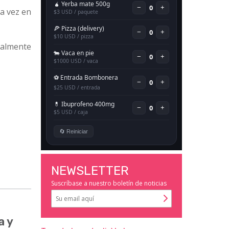
ta vez en
ialmente
NEWSLETTER
Suscríbase a nuestro boletín de noticias
a y