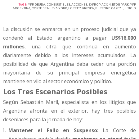
TAGS:
YPF
,
DEUDA
,
COMBUSTIBLES
,
ACCIONES
,
EXPROPIACIóN
,
ETON PARK
,
YPF
ARGENTINA
,
CORTE DE NUEVA YORK
,
LORETTA PRESKA
,
BURFORD CAPITAL
,
LITIGIO
La discusión se enmarca en un proceso judicial que ya
condenó al Estado argentino a pagar
US$16.000
millones
, una cifra que continúa en aumento
diariamente debido a los intereses acumulados. La
posibilidad de que Argentina deba ceder una porción
mayoritaria de su principal empresa energética
mantiene en vilo al sector económico y político.
Los Tres Escenarios Posibles
Según Sebastián Maril, especialista en los litigios que
Argentina afronta en el exterior, hay tres posibles
desenlaces para la jornada de hoy:
Mantener el Fallo en Suspenso:
La Corte de
Apelaciones podría decidir
mantener en
stand by
la