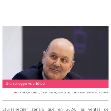
Sturzenegger vs el fútbol
TAGS:
RIVER
,
POLITICA
,
LIBERTARIOS
,
STURZENEGGER
,
RETENCIONES AL FUTBOL
Sturzenegger señaló que en 2024, las ventas de