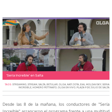
'Sería Increíble' en Salta
TAGS:
STREAMING
,
STREAM
,
SALTA
,
BETULAR
,
OLGA
,
NATI JOTA
,
EIAL MOLDAVSKY
,
SERIA
INCREIBLE
,
HOMERO PETTINATO
,
OLGA EN VIVO
,
PLAZA 9 DE JULIO DE SALTA
Desde las 8 de la mañana, los conductores de "Sería
Increíble" arrancaron el programa frente a una multitud