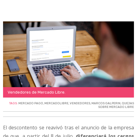
Vendedores de Mercado Libre.
TAGS:
MERCADO PAGO
,
MERCADOLIBRE
,
VENDEDORES
,
MARCOS GALPERIN
,
QUEJAS
SOBRE MERCADO LIBRE
El descontento se reavivó tras el anuncio de la empresa
de que, a partir del 8 de julio,
diferenciará los cargos