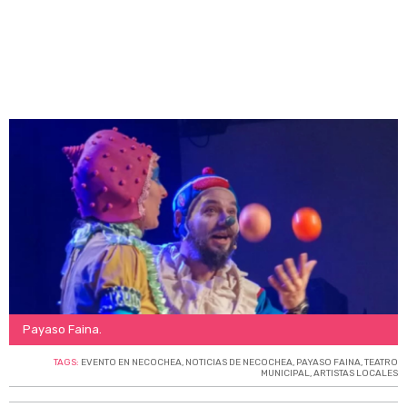
Payaso Faina.
TAGS:
EVENTO EN NECOCHEA
,
NOTICIAS DE NECOCHEA
,
PAYASO FAINA
,
TEATRO
MUNICIPAL
,
ARTISTAS LOCALES