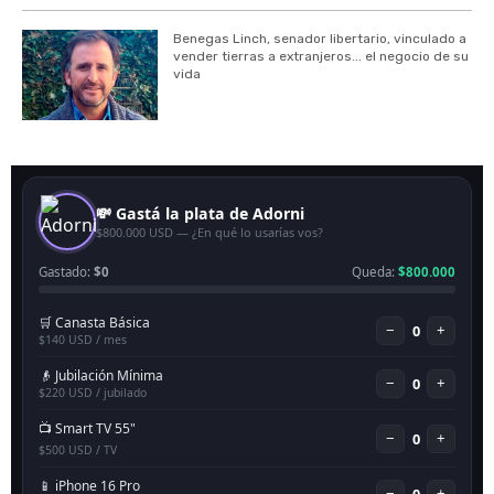
Benegas Linch, senador libertario, vinculado a
vender tierras a extranjeros... el negocio de su
vida