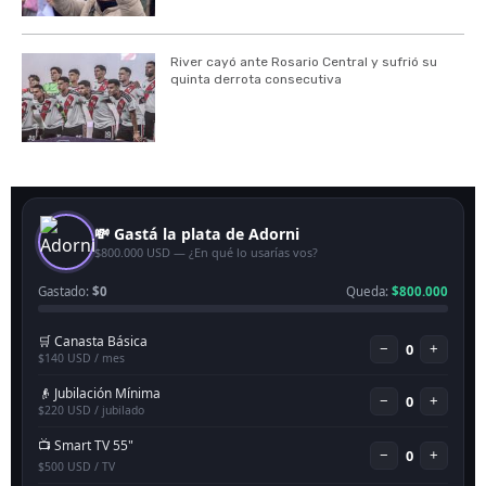
River cayó ante Rosario Central y sufrió su
quinta derrota consecutiva