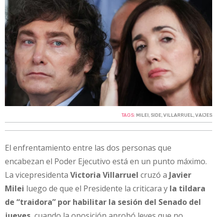
TAGS:
MILEI
,
SIDE
,
VILLARRUEL
,
VAIJES
El enfrentamiento entre las dos personas que
encabezan el Poder Ejecutivo está en un punto máximo.
La vicepresidenta
Victoria Villarruel
cruzó a
Javier
Milei
luego de que el Presidente la criticara y
la tildara
de “traidora” por habilitar la sesión del Senado del
jueves
, cuando la oposición aprobó leyes que no