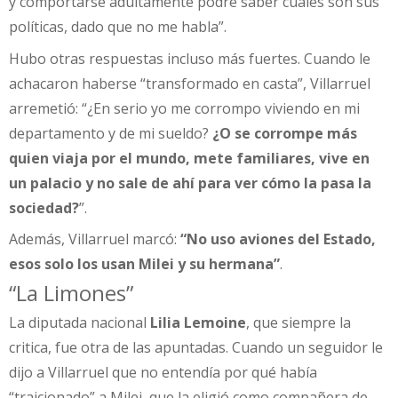
y comportarse adultamente podré saber cuáles son sus
políticas, dado que no me habla”.
Hubo otras respuestas incluso más fuertes. Cuando le
achacaron haberse “transformado en casta”, Villarruel
arremetió: “¿En serio yo me corrompo viviendo en mi
departamento y de mi sueldo?
¿O se corrompe más
quien viaja por el mundo, mete familiares, vive en
un palacio y no sale de ahí para ver cómo la pasa la
sociedad?
”.
Además, Villarruel marcó:
“No uso aviones del Estado,
esos solo los usan Milei y su hermana”
.
“La Limones”
La diputada nacional
Lilia Lemoine
, que siempre la
critica, fue otra de las apuntadas. Cuando un seguidor le
dijo a Villarruel que no entendía por qué había
“traicionado” a Milei, que la eligió como compañera de