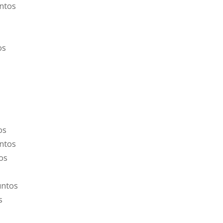
untos
os
os
untos
tos
untos
s