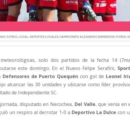
TANO
,
FUTBOL LOCAL
,
DEPORTES LOCALES
,
CAMPEONATO ALEJANDRO BARBERON
,
FUTBOL D
 meteorológicas, solo dos partidos de la fecha 14 (7m
sputarse este domingo. En el Nuevo Felipe Serafini,
Spor
a
Defensores de Puerto Quequén
con gol de
Leonel Iri
rojo alcanzar las 30 unidades y ubicarse como líder proviso
ultado de Independiente SC.
a jornada, disputado en Necochea,
Del Valle
, que venía en 
uió un respiro al derrotar 1-0 a
Deportivo La Dulce
con u