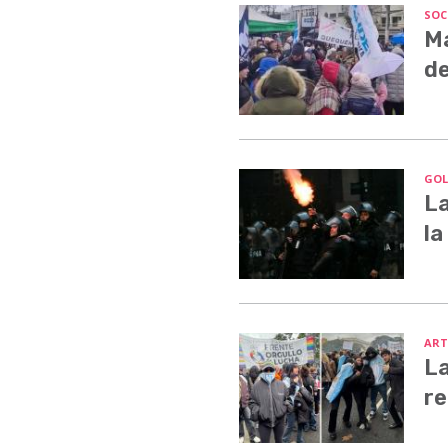
SOC
Ma
de
GOL
La
la
ART
La
re