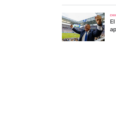
CHI
El
ap