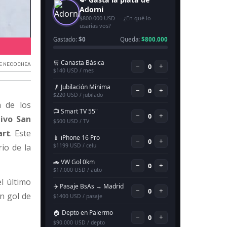
Campeonato 'Alejandro Barberón'.
E NECOCHEA
a de los
tivo San
art
. Este
rio de la
el último
n gol de