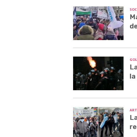
SOC
Ma
de
GOL
La
la
ART
La
re