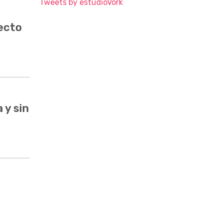
Tweets by estudioVork
ecto
 y sin