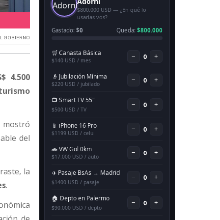
Déficit de la balanza de pagos.
EL GOBIERNO
$ 4.500
 turismo
s, mostró
able del
raste, la
es
.
conómica
ación de