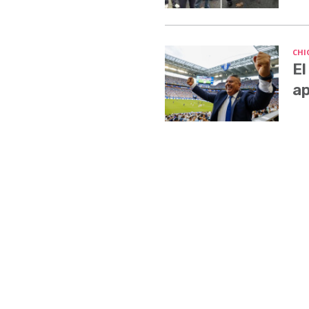
CHI
El
ap