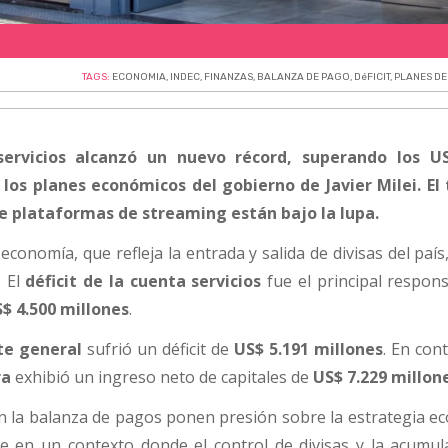
TAGS:
ECONOMIA
,
INDEC
,
FINANZAS
,
BALANZA DE PAGO
,
DéFICIT
,
PLANES D
 servicios alcanzó un nuevo récord, superando los US
 los planes económicos del gobierno de Javier Milei. El
de plataformas de streaming están bajo la lupa.
 economía, que refleja la entrada y salida de divisas del paí
 El
déficit de la cuenta servicios
fue el principal respons
$ 4.500 millones
.
te general
sufrió un déficit de
US$ 5.191 millones
. En cont
ra
exhibió un ingreso neto de capitales de
US$ 7.229 millon
 la balanza de pagos ponen presión sobre la estrategia e
e en un contexto donde el control de divisas y la acumul